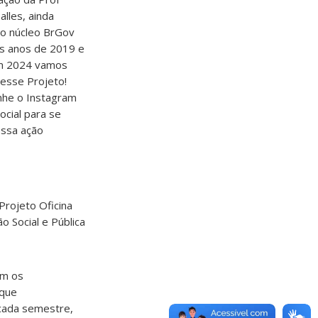
alles, ainda
o núcleo BrGov
os anos de 2019 e
m 2024 vamos
 esse Projeto!
he o Instagram
ocial para se
essa ação
Projeto Oficina
o Social e Pública
om os
 que
 cada semestre,