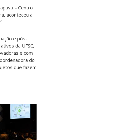
rapuvu – Centro
na, aconteceu a
”
.
uação e pós-
rativos da UFSC,
novadoras e com
oordenadora do
rojetos que fazem