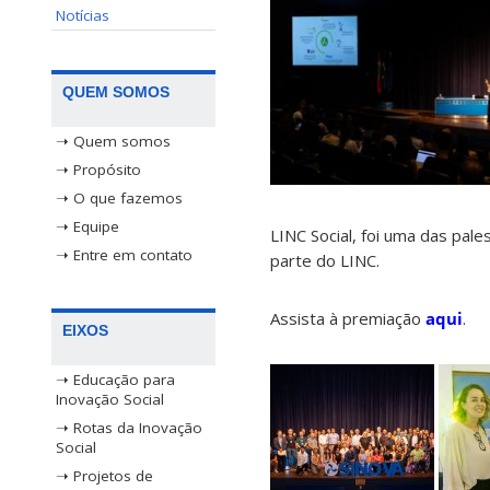
Notícias
QUEM SOMOS
➝ Quem somos
➝ Propósito
➝ O que fazemos
➝ Equipe
LINC Social, foi uma das pal
➝ Entre em contato
parte do LINC.
Assista à premiação
aqui
.
EIXOS
➝ Educação para
Inovação Social
➝ Rotas da Inovação
Social
➝ Projetos de