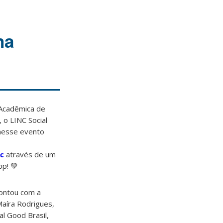
na
Acadêmica de
 o LINC Social
nesse evento
c
através de um
p! 💚
ontou com a
aíra Rodrigues,
al Good Brasil,