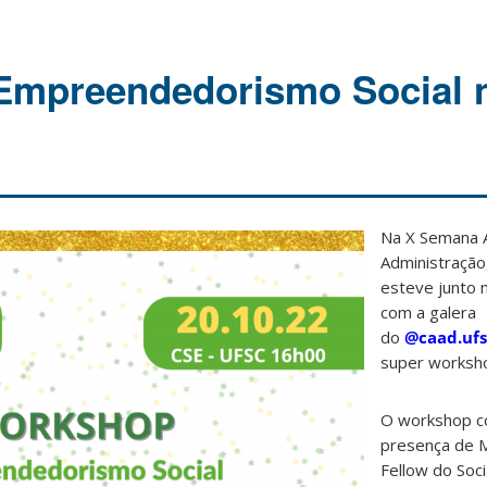
Empreendedorismo Social 
Na X Semana 
Administração,
esteve junto 
com a galera
do
@caad.ufs
super worksho
O workshop c
presença de M
Fellow do Soci