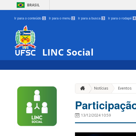
BRASIL
Ir para o conteúdo
1
Ir para o menu
2
Ir para a busca
3
Ir para o rodapé
4
LINC Social
Notícias
Eventos
Participaçã
13/12/2024 10:59