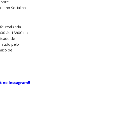
sobre
ismo Social na
foi realizada
h00 às 18h00 no
ficado de
mitido pelo
mico de
.
t no Instagram!!