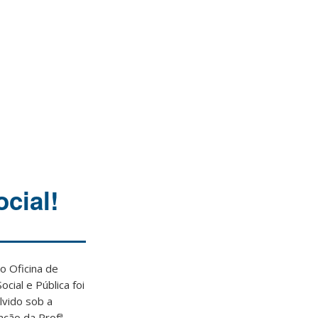
cial!
o Oficina de
cial e Pública foi
vido sob a
ção da Profª