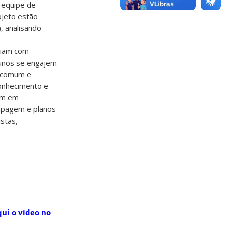
 equipe de
ojeto estão
, analisando
iliam com
lunos se engajem
m comum e
onhecimento e
dem em
tipagem e planos
istas,
qui o vídeo no