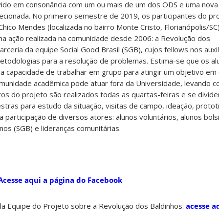
vido em consonância com um ou mais de um dos ODS e uma nova
ecionada. No primeiro semestre de 2019, os participantes do pr
hico Mendes (localizada no bairro Monte Cristo, Florianópolis/SC)
a ação realizada na comunidade desde 2006: a Revolução dos
rceria da equipe Social Good Brasil (SGB), cujos fellows nos aux
etodologias para a resolução de problemas. Estima-se que os a
a capacidade de trabalhar em grupo para atingir um objetivo e
munidade acadêmica pode atuar fora da Universidade, levando c
ros do projeto são realizados todas as quartas-feiras e se divi
estras para estudo da situação, visitas de campo, ideação, proto
participação de diversos atores: alunos voluntários, alunos bols
nos (SGB) e lideranças comunitárias.
Acesse aqui a página do Facebook
la Equipe do Projeto sobre a Revolução dos Baldinhos:
acesse a