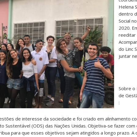
Helena S
dentro d
Social n
2020. E
reeditar
Acompan
do Linc S
juntar n
Sobre o 
de Gestã
:
estões de interesse da sociedade e foi criado em alinhamento c
o Sustentável (ODS) das Nações Unidas. Objetiva-se fazer com
ibua para que esses objetivos sejam atingidos a longo prazo. A