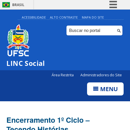
BRASIL
Simplifique!
ACESSIBILIDADE
ALTO CONTRASTE
MAPA DO SITE
Comunica BR
Participe
Acesso à informação
Legislação
LINC Social
Canais
Área Restrita
Administradores do Site
MENU
Encerramento 1º Ciclo –
Tecendo Histórias