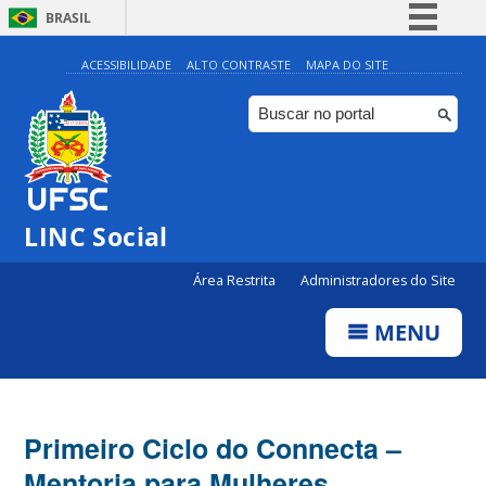
BRASIL
Simplifique!
ACESSIBILIDADE
ALTO CONTRASTE
MAPA DO SITE
Comunica BR
Participe
Acesso à informação
Legislação
LINC Social
Canais
Área Restrita
Administradores do Site
MENU
Primeiro Ciclo do Connecta –
Mentoria para Mulheres