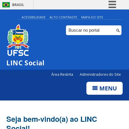
BRASIL
Simplifique!
ACESSIBILIDADE
ALTO CONTRASTE
MAPA DO SITE
Comunica BR
Participe
Acesso à informação
Legislação
LINC Social
Canais
Área Restrita
Administradores do Site
MENU
Seja bem-vindo(a) ao LINC
Social!